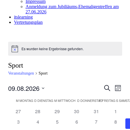
Impressum
Anmeldung zum Jubiliäums-Ehemaligentreffen am
27.06.2026
itslearning
Vertretungsplan
Es wurden keine Ergebnisse gefunden.
Hinweis
Sport
Veranstaltungen
Sport
09.08.2026
Veranstal
Veran
Suche
Monat
Ansic
Suche
Datum
Navig
Kalender
wählen.
M
MONTAG
D
DIENSTAG
M
MITTWOCH
D
DONNERSTAG
F
FREITAG
S
SAMST
und
von
Ansichten
27
28
29
30
31
1
Veranstaltungen
Navigati
3
4
5
6
7
8