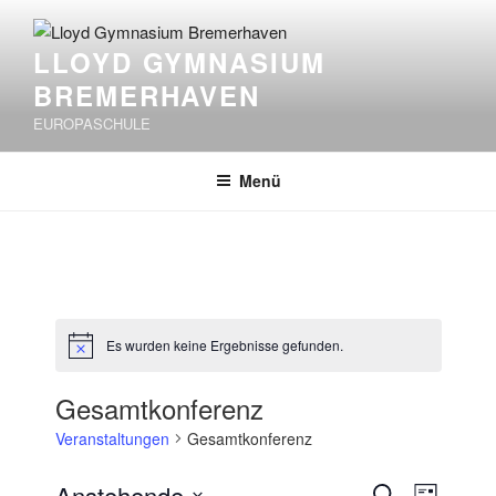
Zum
Inhalt
LLOYD GYMNASIUM
springen
BREMERHAVEN
EUROPASCHULE
Menü
Es wurden keine Ergebnisse gefunden.
H
i
n
Gesamtkonferenz
w
e
Veranstaltungen
Gesamtkonferenz
i
s
V
V
Anstehende
S