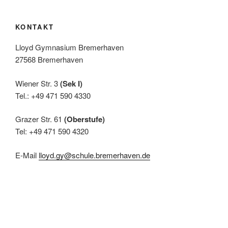
N
a
KONTAKT
v
Lloyd Gymnasium Bremerhaven
i
27568 Bremerhaven
g
a
Wiener Str. 3
(Sek I)
Tel.: +49 471 590 4330
t
i
Grazer Str. 61
(Oberstufe)
o
Tel: +49 471 590 4320
n
E-Mail
lloyd.gy@schule.bremerhaven.de