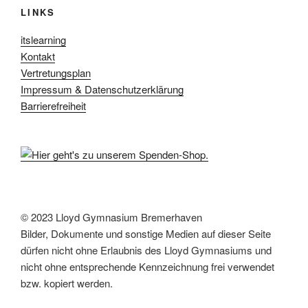
LINKS
t
c
e
h
itslearning
n
e
Kontakt
-
u
Vertretungsplan
N
Impressum & Datenschutzerklärung
n
a
Barrierefreiheit
d
v
A
i
n
g
s
a
t
i
i
c
© 2023 Lloyd Gymnasium Bremerhaven
o
h
Bilder, Dokumente und sonstige Medien auf dieser Seite
n
t
dürfen nicht ohne Erlaubnis des Lloyd Gymnasiums und
e
nicht ohne entsprechende Kennzeichnung frei verwendet
bzw. kopiert werden.
n
,