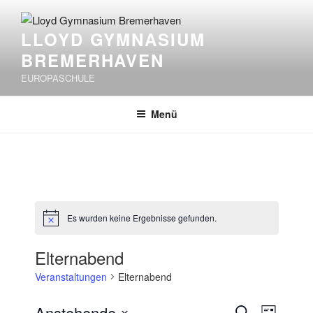
Zum
Inhalt
LLOYD GYMNASIUM
springen
BREMERHAVEN
EUROPASCHULE
Menü
Es wurden keine Ergebnisse gefunden.
H
i
n
Elternabend
w
e
Veranstaltungen
Elternabend
i
s
V
V
Anstehende
S