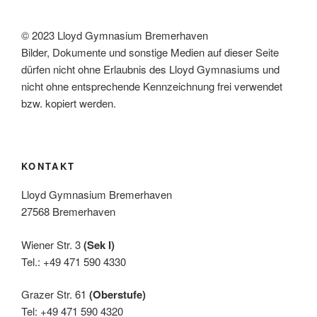
N
a
© 2023 Lloyd Gymnasium Bremerhaven
Bilder, Dokumente und sonstige Medien auf dieser Seite
v
dürfen nicht ohne Erlaubnis des Lloyd Gymnasiums und
i
nicht ohne entsprechende Kennzeichnung frei verwendet
g
bzw. kopiert werden.
a
t
i
KONTAKT
o
n
Lloyd Gymnasium Bremerhaven
27568 Bremerhaven
Wiener Str. 3
(Sek I)
Tel.: +49 471 590 4330
Grazer Str. 61
(Oberstufe)
Tel: +49 471 590 4320